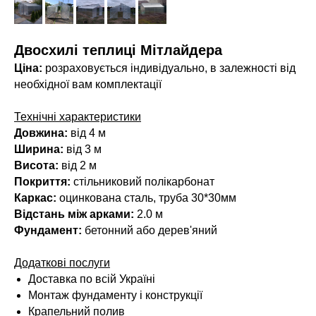
Двосхилі теплиці Мітлайдера
Ціна:
розраховується індивідуально, в залежності від
необхідної вам комплектації
Технічні характеристики
Довжина:
від 4 м
Ширина:
від 3 м
Висота:
від 2 м
Покриття:
стільниковий полікарбонат
Каркас:
оцинкована сталь, труба 30*30мм
Відстань між арками:
2.0 м
Фундамент:
бетонний або дерев'яний
Додаткові послуги
Доставка по всій Україні
Монтаж фундаменту і конструкції
Крапельний полив