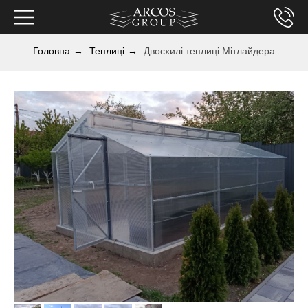
Головна
→
Теплиці
→
Двосхилі теплиці Мітлайдера